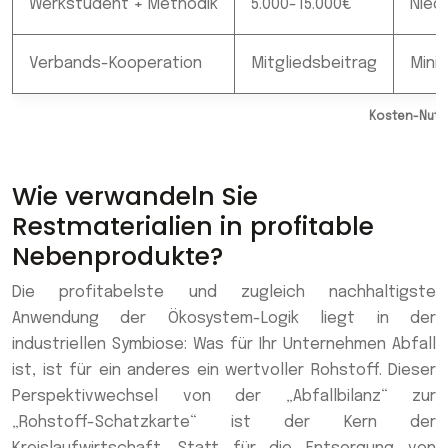
Werkstudent + Methodik
5.000-15.000€
Nied
Verbands-Kooperation
Mitgliedsbeitrag
Mini
Kosten-Nutze
Wie verwandeln Sie
Restmaterialien in profitable
Nebenprodukte?
Die profitabelste und zugleich nachhaltigste
Anwendung der Ökosystem-Logik liegt in der
industriellen Symbiose: Was für Ihr Unternehmen Abfall
ist, ist für ein anderes ein wertvoller Rohstoff. Dieser
Perspektivwechsel von der „Abfallbilanz“ zur
„Rohstoff-Schatzkarte“ ist der Kern der