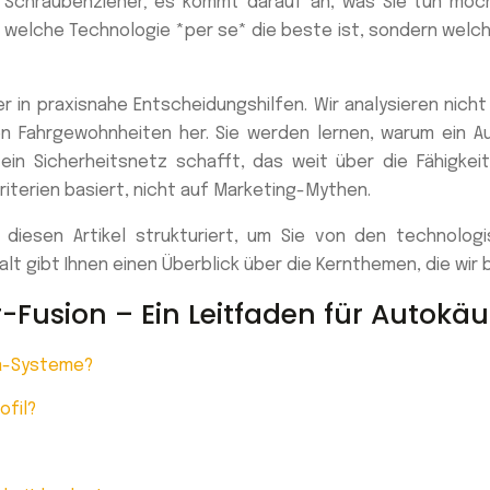
 Schraubenzieher; es kommt darauf an, was Sie tun möch
, welche Technologie *per se* die beste ist, sondern welch
 in praxisnahe Entscheidungshilfen. Wir analysieren nich
en Fahrgewohnheiten her. Sie werden lernen, warum ein Au
in Sicherheitsnetz schafft, das weit über die Fähigkeit
iterien basiert, nicht auf Marketing-Mythen.
diesen Artikel strukturiert, um Sie von den technologi
lt gibt Ihnen einen Überblick über die Kernthemen, die wir
-Fusion – Ein Leitfaden für Autokäu
ra-Systeme?
ofil?